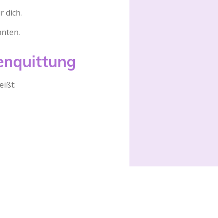
 dich.
nnten.
enquittung
eißt: