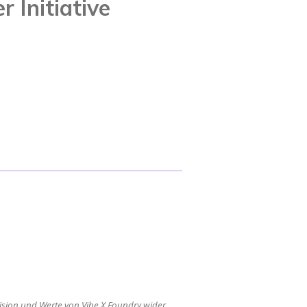
 Initiative
 Vision und Werte von Vibe X Foundry wider.