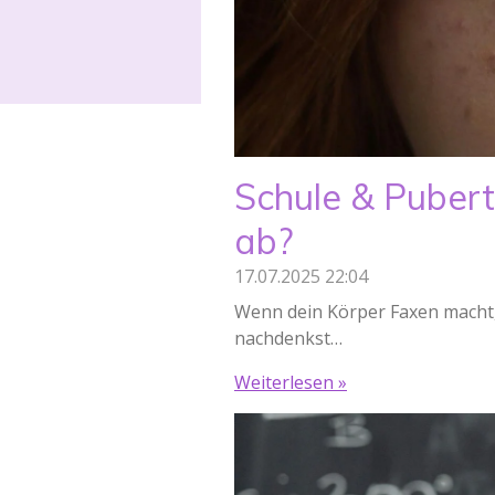
Schule & Pubert
ab?
17.07.2025
22:04
Wenn dein Körper Faxen macht, 
nachdenkst…
Weiterlesen »