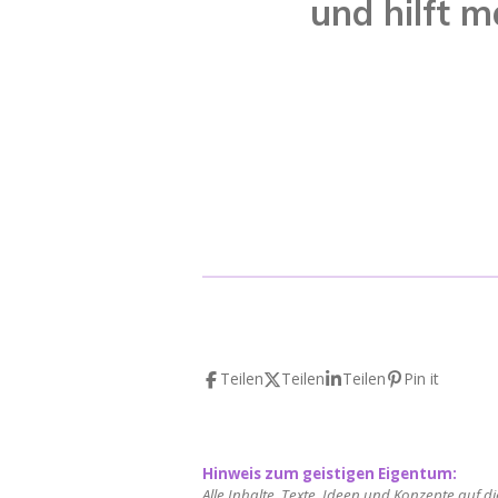
und hilft 
Teilen
Teilen
Teilen
Pin it
Hinweis zum geistigen Eigentum:
Alle Inhalte, Texte, Ideen und Konzepte auf d