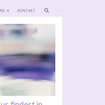
UNS
KONTAKT
s findest in