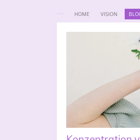
HOME
VISION
BLO
Konzentration v