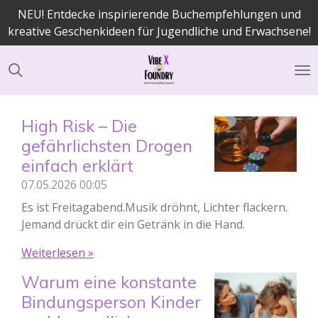
NEU! Entdecke inspirierende Buchempfehlungen und
Zum
kreative Geschenkideen für Jugendliche und Erwachsene!
Hauptinhalt
springen
High Risk – Die
gefährlichsten Drogen
einfach erklärt
07.05.2026
00:05
Es ist Freitagabend.Musik dröhnt, Lichter flackern.
Jemand drückt dir ein Getränk in die Hand.
Weiterlesen »
Warum eine konstante
Bindungsperson Kinder