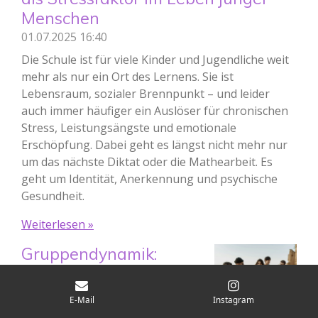
Menschen
01.07.2025
16:40
Die Schule ist für viele Kinder und Jugendliche weit
mehr als nur ein Ort des Lernens. Sie ist
Lebensraum, sozialer Brennpunkt – und leider
auch immer häufiger ein Auslöser für chronischen
Stress, Leistungsängste und emotionale
Erschöpfung. Dabei geht es längst nicht mehr nur
um das nächste Diktat oder die Mathearbeit. Es
geht um Identität, Anerkennung und psychische
Gesundheit.
Weiterlesen »
Gruppendynamik:
Wenn Gruppen kippen:
Die unterschätzte
E-Mail
Instagram
Macht der Dynamik