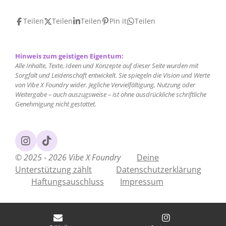
Teilen
Teilen
Teilen
Pin it
Teilen
Hinweis zum geistigen Eigentum:
Alle Inhalte, Texte, Ideen und Konzepte auf dieser Seite wurden mit
Sorgfalt und Leidenschaft entwickelt. Sie spiegeln die Vision und Werte
von Vibe X Foundry wider. Jegliche Vervielfältigung, Nutzung oder
Weitergabe – auch auszugsweise – ist ohne ausdrückliche schriftliche
Genehmigung nicht gestattet.
I
T
n
i
© 2025 - 2026 Vibe X Foundry
Deine
s
k
Unterstützung zählt
Datenschutzerklärung
t
T
Haftungsauschluss
Impressum
a
o
g
k
r
a
m