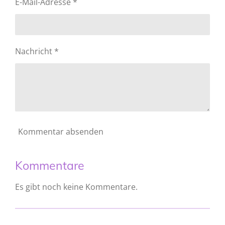
E-Mail-Adresse *
e
r
n
n
e
Nachricht *
Kommentar absenden
Kommentare
Es gibt noch keine Kommentare.