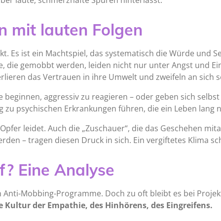
aber laute, schmerzhafte Spuren hinterlässt.
en mit lauten Folgen
likt. Es ist ein Machtspiel, das systematisch die Würde und
e, die gemobbt werden, leiden nicht nur unter Angst und Ein
lieren das Vertrauen in ihre Umwelt und zweifeln an sich s
e beginnen, aggressiv zu reagieren – oder geben sich selbst
 zu psychischen Erkrankungen führen, die ein Leben lang 
Opfer leidet. Auch die „Zuschauer“, die das Geschehen mita
rden – tragen diesen Druck in sich. Ein vergiftetes Klima sc
f? Eine Analyse
 Anti-Mobbing-Programme. Doch zu oft bleibt es bei Projek
te Kultur der Empathie, des Hinhörens, des Eingreifens.