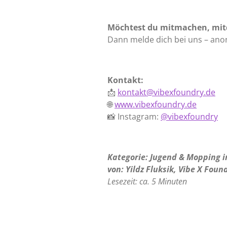
Möchtest du mitmachen, mitdi
Dann melde dich bei uns – an
Kontakt:
📩
kontakt@vibexfoundry.de
🌐
www.vibexfoundry.de
📸 Instagram:
@vibexfoundry
Kategorie: Jugend & Mopping i
von: Yildz Fluksik, Vibe X Foun
Lesezeit: ca. 5 Minuten