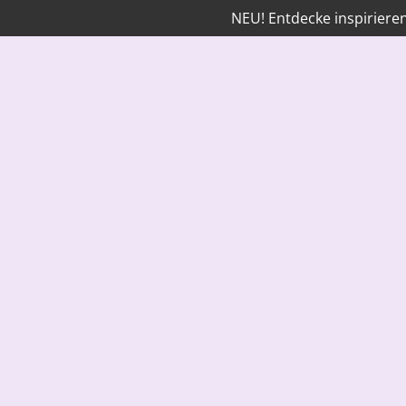
NEU! Entdecke inspirier
Zum
Hauptinhalt
springen