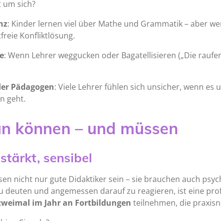
t um sich?
nz
: Kinder lernen viel über Mathe und Grammatik – aber we
reie Konfliktlösung.
e
: Wenn Lehrer weggucken oder Bagatellisieren („Die raufen
der Pädagogen
: Viele Lehrer fühlen sich unsicher, wenn e
n geht.
un können – und müssen
stärkt, sensibel
en nicht nur gute Didaktiker sein – sie brauchen auch ps
u deuten und angemessen darauf zu reagieren, ist eine pro
zweimal im Jahr an Fortbildungen
teilnehmen, die praxisn