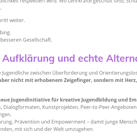
dlichkeit respektiert wird. Wo Lehrkräfte geschult sind, Sch
.
itt weiter.
bing.
besseren Gesellschaft.
Aufklärung und echte Altern
ele Jugendliche zwischen Überforderung und Orientierungslos
aber nicht mit erhobenem Zeigefinger, sondern mit Herz,
neue Jugendinitiative für kreative Jugendbildung und 
ps, Dialogformaten, Kunstprojekten, Peer-to-Peer-Angebot
ngen.
lärung, Prävention und Empowerment – damit junge Mensche
nden, mit sich und der Welt umzugehen.