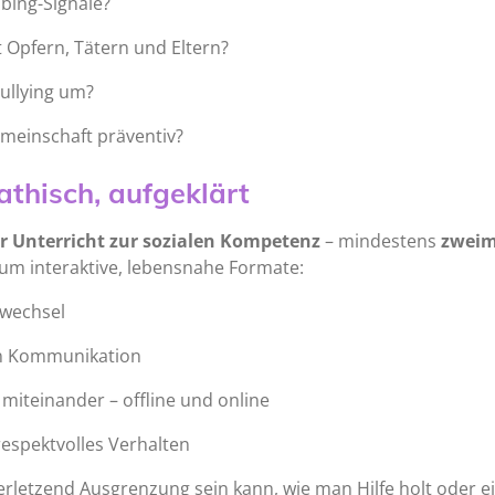
bing-Signale?
 Opfern, Tätern und Eltern?
Bullying um?
emeinschaft präventiv?
athisch, aufgeklärt
 Unterricht zur sozialen Kompetenz
– mindestens
zweim
um interaktive, lebensnahe Formate:
vwechsel
en Kommunikation
miteinander – offline und online
espektvolles Verhalten
erletzend Ausgrenzung sein kann, wie man Hilfe holt oder ei