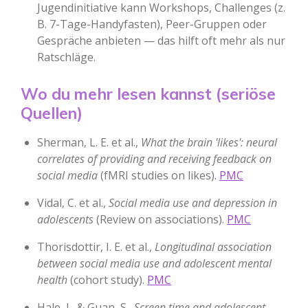
Jugendinitiative kann Workshops, Challenges (z.
B. 7-Tage-Handyfasten), Peer-Gruppen oder
Gespräche anbieten — das hilft oft mehr als nur
Ratschläge.
Wo du mehr lesen kannst (seriöse
Quellen)
Sherman, L. E. et al.,
What the brain 'likes': neural
correlates of providing and receiving feedback on
social media
(fMRI studies on likes).
PMC
Vidal, C. et al.,
Social media use and depression in
adolescents
(Review on associations).
PMC
Thorisdottir, I. E. et al.,
Longitudinal association
between social media use and adolescent mental
health
(cohort study).
PMC
Hale, L. & Guan, S.,
Screen time and adolescent