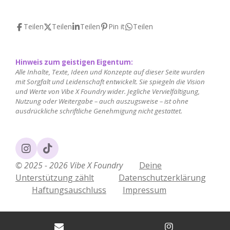
Teilen
Teilen
Teilen
Pin it
Teilen
Hinweis zum geistigen Eigentum:
Alle Inhalte, Texte, Ideen und Konzepte auf dieser Seite wurden
mit Sorgfalt und Leidenschaft entwickelt. Sie spiegeln die Vision
und Werte von Vibe X Foundry wider. Jegliche Vervielfältigung,
Nutzung oder Weitergabe – auch auszugsweise – ist ohne
ausdrückliche schriftliche Genehmigung nicht gestattet.
I
T
n
i
© 2025 - 2026 Vibe X Foundry
Deine
s
k
Unterstützung zählt
Datenschutzerklärung
t
T
Haftungsauschluss
Impressum
a
o
g
k
r
a