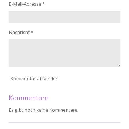
e
E-Mail-Adresse *
e
r
n
n
e
Nachricht *
Kommentar absenden
Kommentare
Es gibt noch keine Kommentare.