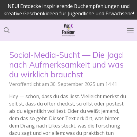
NEU! Entdecke inspirierende Buchempfehlungen und
Zum
kreative Geschenkideen für Jugendliche und Erwachsene!
Hauptinhalt
springen
Social-Media-Sucht — Die Jagd
nach Aufmerksamkeit und was
du wirklich brauchst
Veröffentlicht am 30. September 2025 um 14:41
Hey — schön, dass du das liest. Vielleicht merkst du
selbst, dass du öfter checkst, scrollst oder postest
als du eigentlich wolltest. Oder du weißt jemand,
dem das so geht. Dieser Text erklärt, was hinter
dem Drang nach Likes steckt, was die Forschung
dazu sagt und vor allem: was du praktisch tun